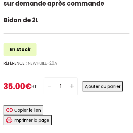
sur demande après commande
Bidon de 2L
En stock
RÉFÉRENCE :
NEWHUILE-20A
quantité
35.00
€
HT
Ajouter au panier
de
Huile
pour
Copier le lien
tête
Imprimer la page
de
couture