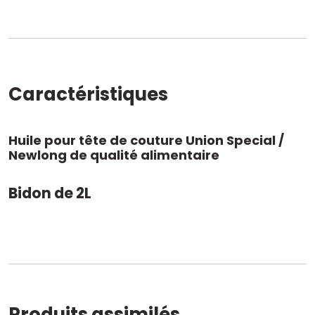
Union
Special
Caractéristiques
Huile pour tête de couture Union Special /
Newlong de qualité alimentaire
Bidon de 2L
Produits assimilés