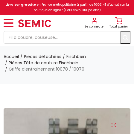
Livraison gratuite
en France métropolitaine à partir de 100€ HT d’achat sur la
boutique en ligne ! (Hors envoi sur palette)
Se connecter
Total panier
Accueil
Pièces détachées
Fischbein
Pièces Tête de couture Fischbein
Griffe d’entrainement 10078 / 10079