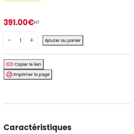
391.00
€
HT
quantité
Ajouter au panier
de
Griffe
d'entrainement
Copier le lien
10078
Imprimer la page
/
10079
Caractéristiques